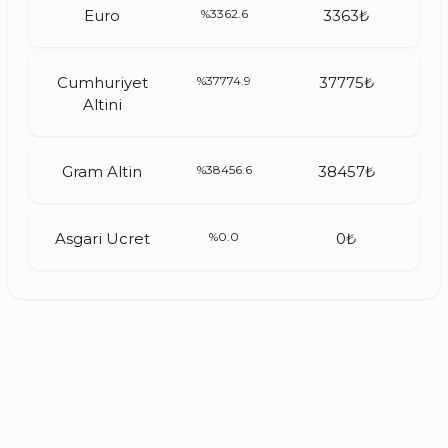
Euro
%3362.6
3363₺
Cumhuriyet
%37774.9
37775₺
Altini
Gram Altin
%38456.6
38457₺
Asgari Ucret
%0.0
0₺