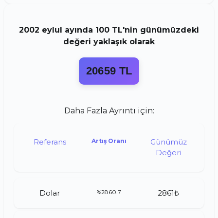
2002
eylul
ayında
100 TL
'nin günümüzdeki
değeri yaklaşık olarak
20659 TL
Daha Fazla Ayrıntı için:
Referans
Artış Oranı
Günümüz
Değeri
Dolar
%2860.7
2861₺