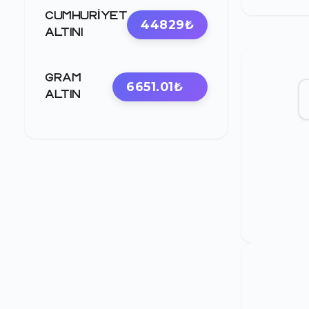
CUMHURIYET
44829₺
ALTINI
GRAM
6651.01₺
ALTIN