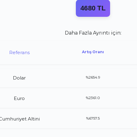
4680 TL
Daha Fazla Ayrıntı için:
Referans
Artış Oranı
Dolar
%2654.9
Euro
%2361.0
Cumhuriyet Altini
%6757.5