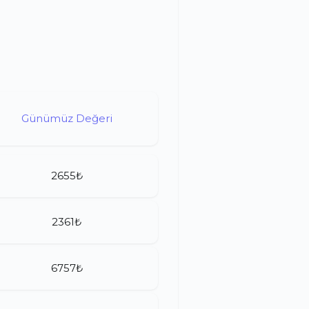
Günümüz Değeri
2655₺
2361₺
6757₺