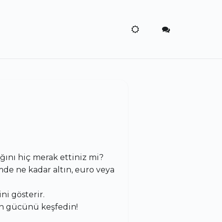
ını hiç merak ettiniz mi?
mde ne kadar altın, euro veya
i gösterir.
n gücünü keşfedin!