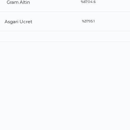
Gram Altin
%6704.6
Asgari Ucret
%3795.1