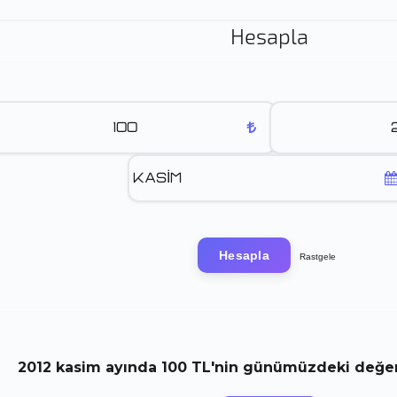
Hesapla
Hesapla
Rastgele
2012
kasim
ayında
100 TL
'nin günümüzdeki değeri