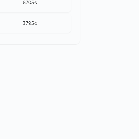
6705₺
3795₺