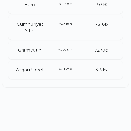
Euro
%1930.8
1931₺
Cumhuriyet
%7316.4
7316₺
Altini
Gram Altin
%7270.4
7270₺
Asgari Ucret
%3150.9
3151₺