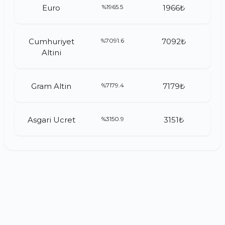
Euro
%1965.5
1966₺
Cumhuriyet
%7091.6
7092₺
Altini
Gram Altin
%7179.4
7179₺
Asgari Ucret
%3150.9
3151₺