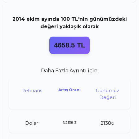
2014
ekim
ayında
100 TL
'nin günümüzdeki
değeri yaklaşık olarak
4658.5 TL
Daha Fazla Ayrıntı için:
Referans
Artış Oranı
Günümüz
Değeri
Dolar
%2138.3
2138₺