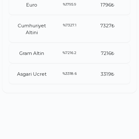
Euro
%1795.9
1796₺
Cumhuriyet
%7327.1
7327₺
Altini
Gram Altin
%7216.2
7216₺
Asgari Ucret
%3318.6
3319₺