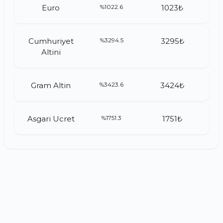
Euro
%1022.6
1023₺
Cumhuriyet
%3294.5
3295₺
Altini
Gram Altin
%3423.6
3424₺
Asgari Ucret
%1751.3
1751₺