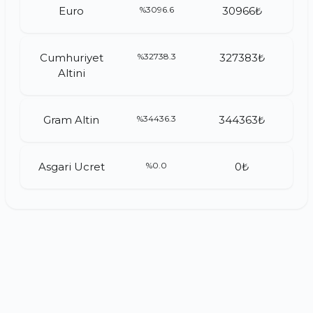
Euro
%3096.6
30966₺
Cumhuriyet
%32738.3
327383₺
Altini
Gram Altin
%34436.3
344363₺
Asgari Ucret
%0.0
0₺