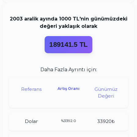
2003
aralik
ayında
1000 TL
'nin günümüzdeki
değeri yaklaşık olarak
189141.5 TL
Daha Fazla Ayrıntı için:
Referans
Artış Oranı
Günümüz
Değeri
Dolar
%3392.0
33920₺