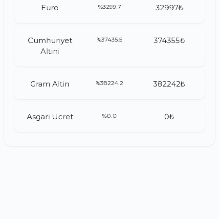
Euro
%3299.7
32997₺
Cumhuriyet
%37435.5
374355₺
Altini
Gram Altin
%38224.2
382242₺
Asgari Ucret
%0.0
0₺