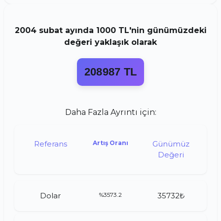
2004
subat
ayında
1000 TL
'nin günümüzdeki
değeri yaklaşık olarak
208987 TL
Daha Fazla Ayrıntı için:
Referans
Artış Oranı
Günümüz
Değeri
Dolar
%3573.2
35732₺