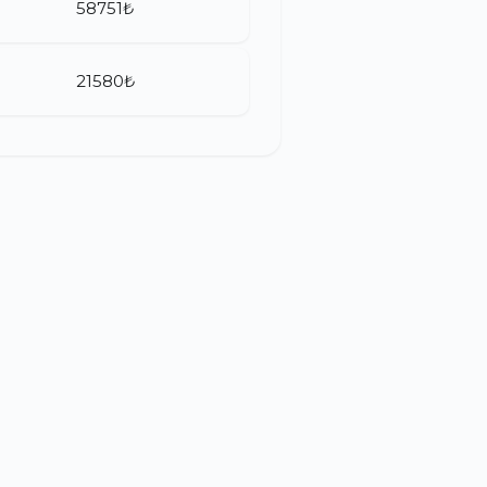
58751₺
21580₺