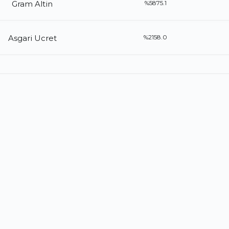
Gram Altin
%5875.1
Asgari Ucret
%2158.0