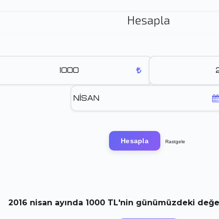
Hesapla
Hesapla
Rastgele
2016
nisan
ayında
1000 TL
'nin günümüzdeki değeri