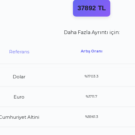
37892 TL
Daha Fazla Ayrıntı için:
Referans
Artış Oranı
Dolar
%1703.3
Euro
%1711.7
Cumhuriyet Altini
%5961.3