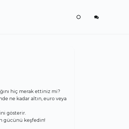
ını hiç merak ettiniz mi?
mde ne kadar altın, euro veya
i gösterir.
n gücünü keşfedin!