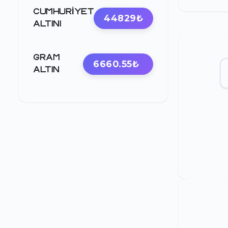
CUMHURIYET
44829₺
ALTINI
GRAM
6660.55₺
ALTIN