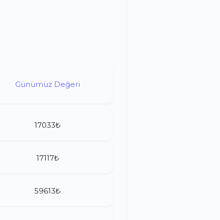
Günümüz Değeri
17033₺
17117₺
59613₺