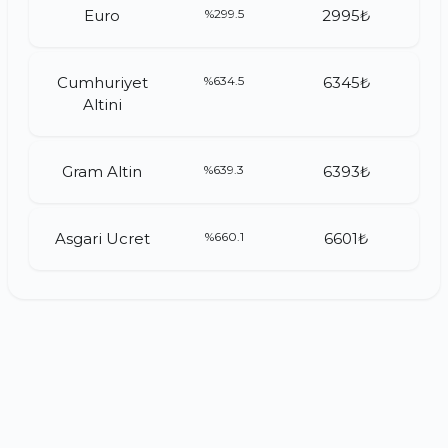
Euro
%299.5
2995₺
Cumhuriyet
%634.5
6345₺
Altini
Gram Altin
%639.3
6393₺
Asgari Ucret
%660.1
6601₺