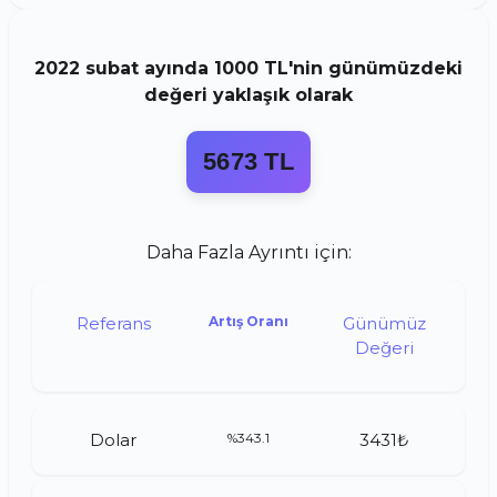
2022
subat
ayında
1000 TL
'nin günümüzdeki
değeri yaklaşık olarak
5673 TL
Daha Fazla Ayrıntı için:
Referans
Artış Oranı
Günümüz
Değeri
Dolar
%343.1
3431₺