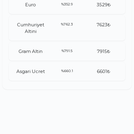
Euro
%352.9
3529₺
Cumhuriyet
%762.3
7623₺
Altini
Gram Altin
%791.5
7915₺
Asgari Ucret
%660.1
6601₺