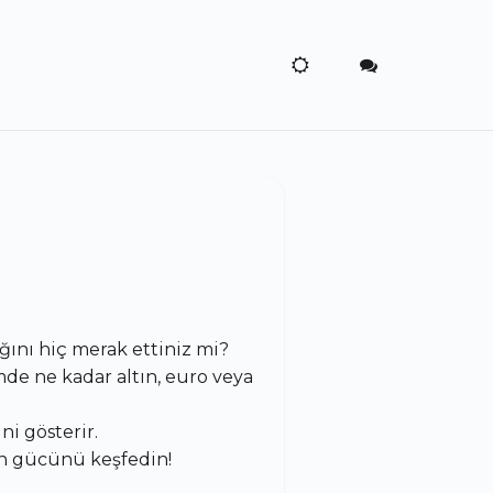
ını hiç merak ettiniz mi?
mde ne kadar altın, euro veya
i gösterir.
n gücünü keşfedin!