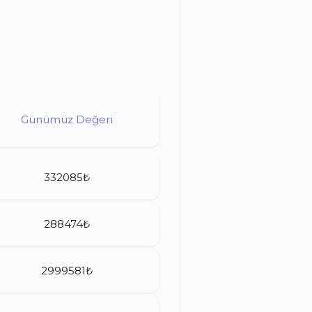
Günümüz Değeri
332085₺
288474₺
2999581₺