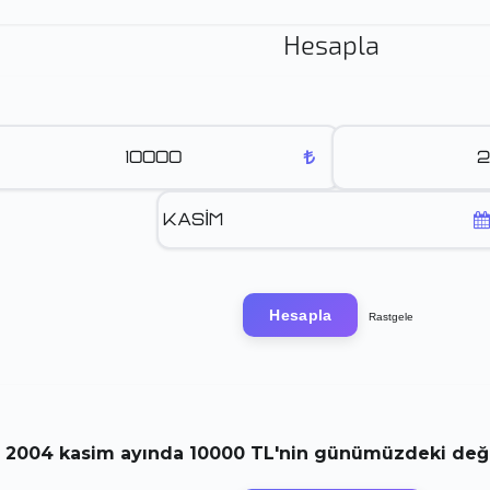
Hesapla
Hesapla
Rastgele
2004
kasim
ayında
10000 TL
'nin günümüzdeki değe