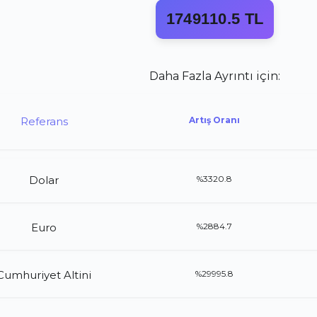
1749110.5 TL
Daha Fazla Ayrıntı için:
Referans
Artış Oranı
Dolar
%3320.8
Euro
%2884.7
Cumhuriyet Altini
%29995.8