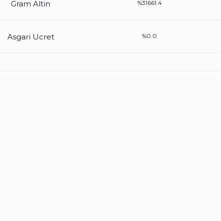
Gram Altin
%31661.4
Asgari Ucret
%0.0