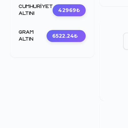
CUMHURIYET
42969₺
ALTINI
GRAM
6522.24₺
ALTIN