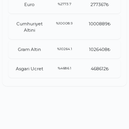
Euro
%2773.7
277367₺
Cumhuriyet
%10008.9
1000889₺
Altini
Gram Altin
%10264.1
1026408₺
Asgari Ucret
%4686.1
468612₺