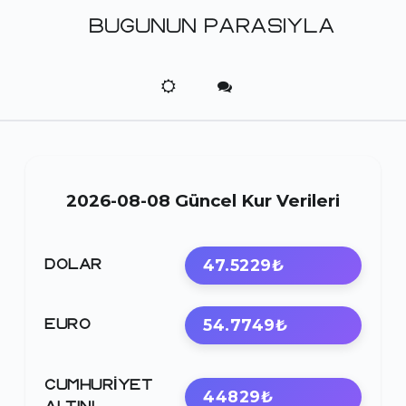
BUGUNUN PARASIYLA
2026-08-08 Güncel Kur Verileri
47.5229₺
DOLAR
54.7749₺
EURO
CUMHURIYET
44829₺