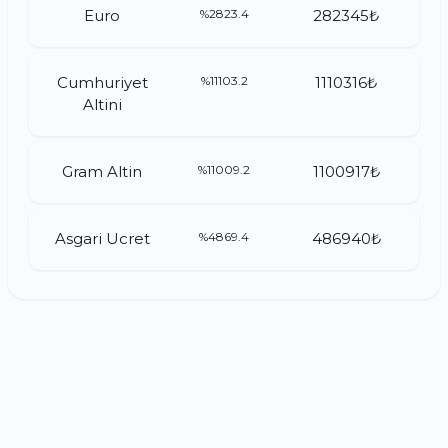
Euro
%2823.4
282345₺
Cumhuriyet
%11103.2
1110316₺
Altini
Gram Altin
%11009.2
1100917₺
Asgari Ucret
%4869.4
486940₺