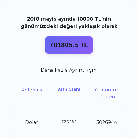
2010
mayis
ayında
10000 TL
'nin
günümüzdeki değeri yaklaşık olarak
701805.5 TL
Daha Fazla Ayrıntı için:
Referans
Artış Oranı
Günümüz
Değeri
Dolar
%3026.9
302694₺