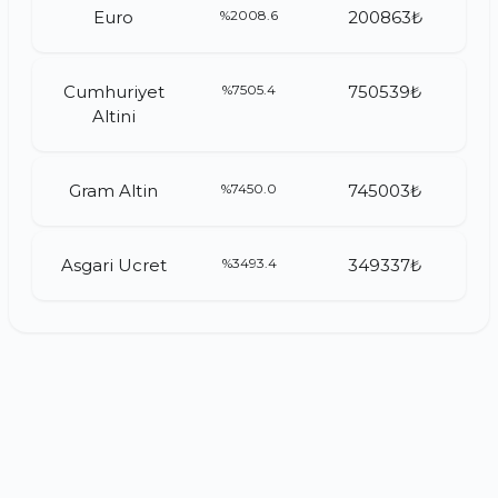
Euro
%2008.6
200863₺
Cumhuriyet
%7505.4
750539₺
Altini
Gram Altin
%7450.0
745003₺
Asgari Ucret
%3493.4
349337₺