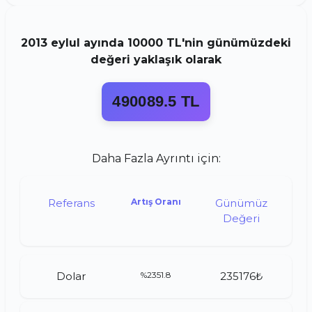
2013
eylul
ayında
10000 TL
'nin günümüzdeki
değeri yaklaşık olarak
490089.5 TL
Daha Fazla Ayrıntı için:
Referans
Artış Oranı
Günümüz
Değeri
Dolar
%2351.8
235176₺