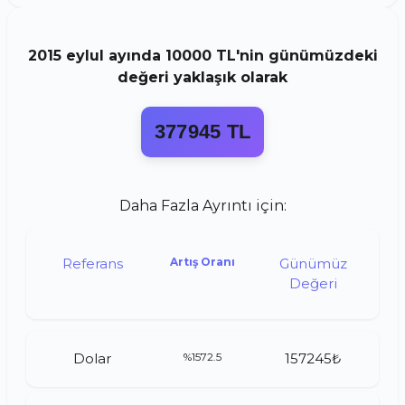
2015
eylul
ayında
10000 TL
'nin günümüzdeki
değeri yaklaşık olarak
377945 TL
Daha Fazla Ayrıntı için:
Referans
Artış Oranı
Günümüz
Değeri
Dolar
%1572.5
157245₺