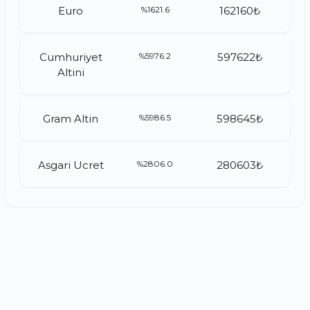
Euro
%1621.6
162160₺
Cumhuriyet
%5976.2
597622₺
Altini
Gram Altin
%5986.5
598645₺
Asgari Ucret
%2806.0
280603₺