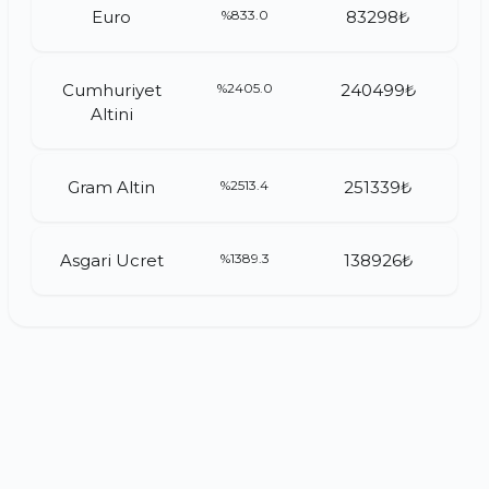
Euro
%833.0
83298₺
Cumhuriyet
%2405.0
240499₺
Altini
Gram Altin
%2513.4
251339₺
Asgari Ucret
%1389.3
138926₺