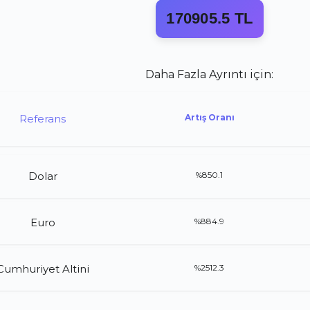
170905.5 TL
Daha Fazla Ayrıntı için:
Referans
Artış Oranı
Dolar
%850.1
Euro
%884.9
Cumhuriyet Altini
%2512.3