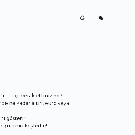
ını hiç merak ettiniz mi?
mde ne kadar altın, euro veya
i gösterir.
n gücünü keşfedin!