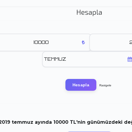
Hesapla
Hesapla
Rastgele
2019
temmuz
ayında
10000 TL
'nin günümüzdeki değe