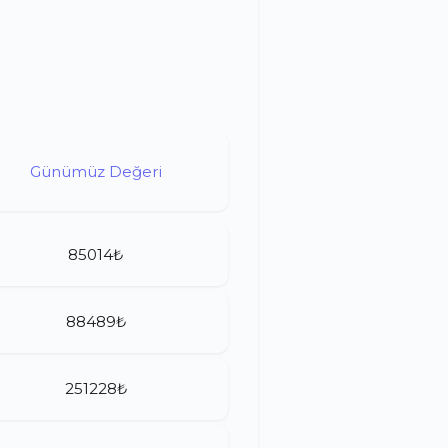
Günümüz Değeri
85014₺
88489₺
251228₺