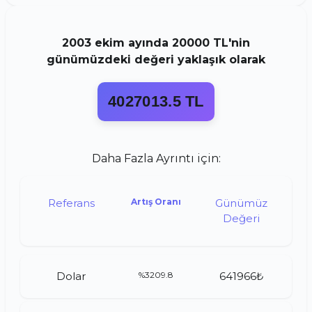
2003
ekim
ayında
20000 TL
'nin
günümüzdeki değeri yaklaşık olarak
4027013.5 TL
Daha Fazla Ayrıntı için:
Referans
Artış Oranı
Günümüz
Değeri
Dolar
%3209.8
641966₺