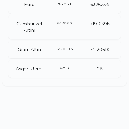
Euro
%3188.1
637623₺
Cumhuriyet
%35958.2
7191639₺
Altini
Gram Altin
%37060.3
7412061₺
Asgari Ucret
%0.0
2₺