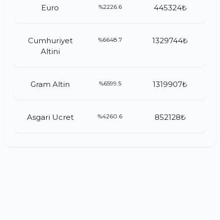
Euro
%2226.6
445324₺
Cumhuriyet
%6648.7
1329744₺
Altini
Gram Altin
%6599.5
1319907₺
Asgari Ucret
%4260.6
852128₺