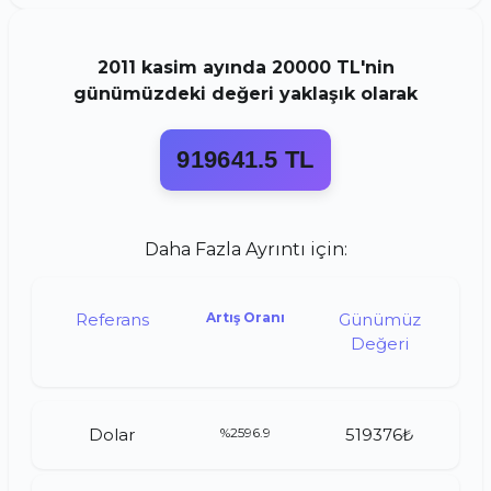
2011
kasim
ayında
20000 TL
'nin
günümüzdeki değeri yaklaşık olarak
919641.5 TL
Daha Fazla Ayrıntı için:
Referans
Artış Oranı
Günümüz
Değeri
Dolar
%2596.9
519376₺