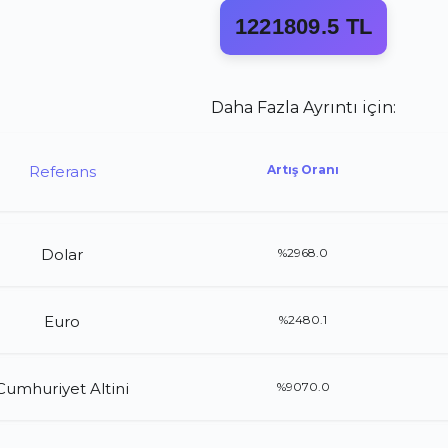
1221809.5 TL
Daha Fazla Ayrıntı için:
Referans
Artış Oranı
Dolar
%2968.0
Euro
%2480.1
Cumhuriyet Altini
%9070.0