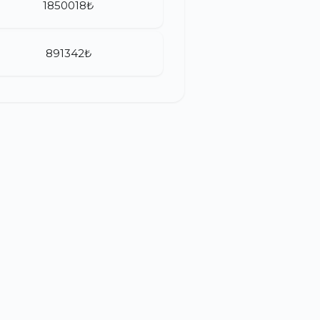
1850018₺
891342₺