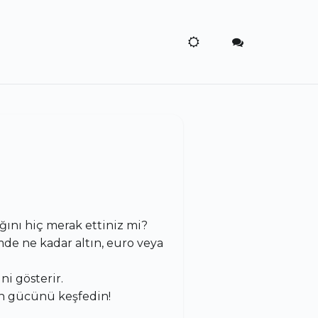
ını hiç merak ettiniz mi?
mde ne kadar altın, euro veya
i gösterir.
n gücünü keşfedin!