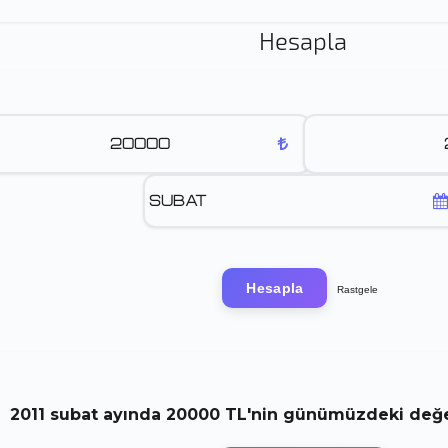
Hesapla
Hesapla
Rastgele
2011
subat
ayında
20000 TL
'nin günümüzdeki değer