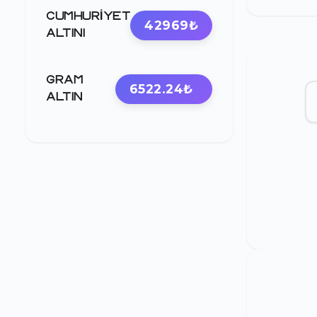
CUMHURIYET
42969₺
ALTINI
GRAM
6522.24₺
ALTIN