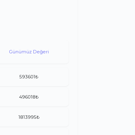
Günümüz Değeri
593601₺
496018₺
1813995₺