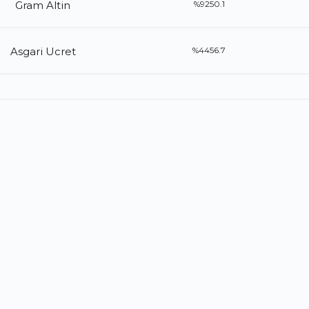
Gram Altin
%9250.1
Asgari Ucret
%4456.7