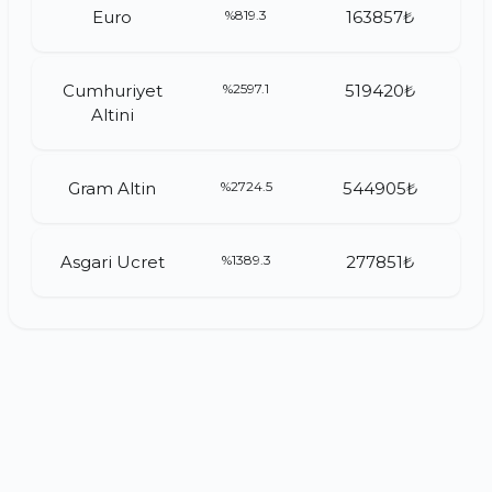
Euro
%819.3
163857₺
Cumhuriyet
%2597.1
519420₺
Altini
Gram Altin
%2724.5
544905₺
Asgari Ucret
%1389.3
277851₺