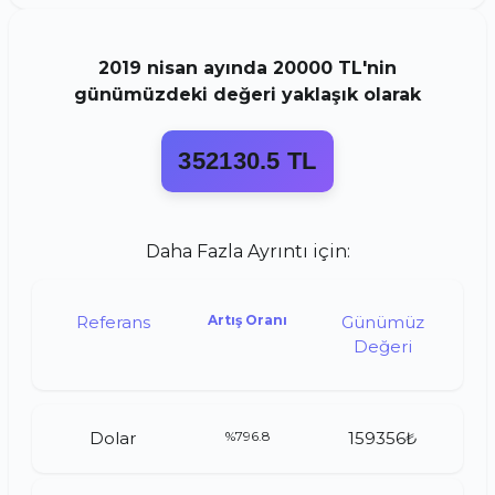
2019
nisan
ayında
20000 TL
'nin
günümüzdeki değeri yaklaşık olarak
352130.5 TL
Daha Fazla Ayrıntı için:
Referans
Artış Oranı
Günümüz
Değeri
Dolar
%796.8
159356₺