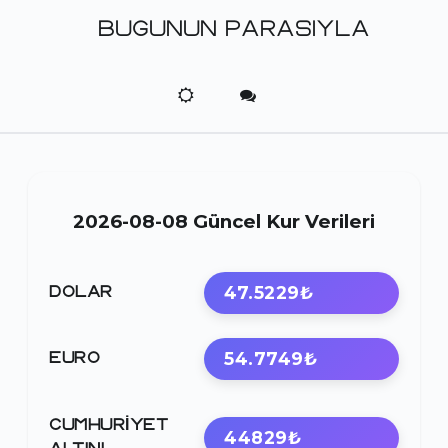
BUGUNUN PARASIYLA
2026-08-08 Güncel Kur Verileri
47.5229₺
DOLAR
54.7749₺
EURO
CUMHURIYET
44829₺