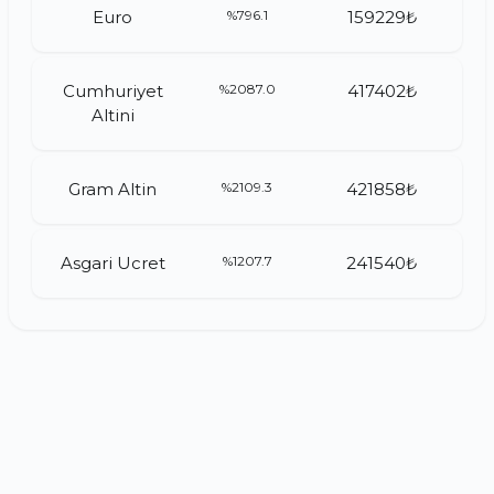
Euro
%796.1
159229₺
Cumhuriyet
%2087.0
417402₺
Altini
Gram Altin
%2109.3
421858₺
Asgari Ucret
%1207.7
241540₺