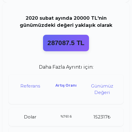
2020
subat
ayında
20000 TL
'nin
günümüzdeki değeri yaklaşık olarak
287087.5 TL
Daha Fazla Ayrıntı için:
Referans
Artış Oranı
Günümüz
Değeri
Dolar
%761.6
152317₺