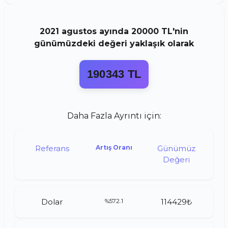
2021
agustos
ayında
20000 TL
'nin
günümüzdeki değeri yaklaşık olarak
190343 TL
Daha Fazla Ayrıntı için:
Referans
Artış Oranı
Günümüz
Değeri
Dolar
%572.1
114429₺