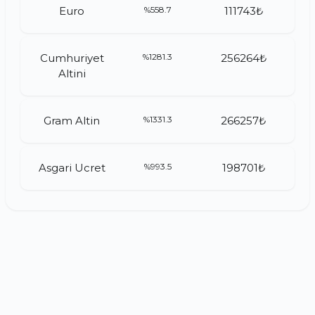
Euro
%558.7
111743₺
Cumhuriyet
%1281.3
256264₺
Altini
Gram Altin
%1331.3
266257₺
Asgari Ucret
%993.5
198701₺