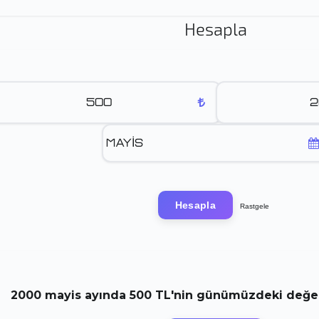
Hesapla
Hesapla
Rastgele
2000
mayis
ayında
500 TL
'nin günümüzdeki değeri