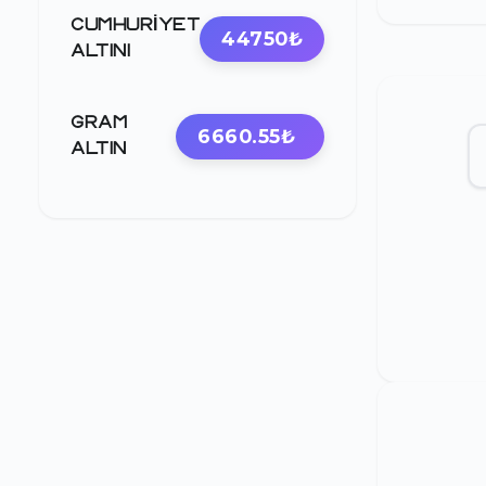
CUMHURIYET
44750₺
ALTINI
GRAM
6660.55₺
ALTIN