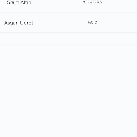
Gram Altin
%120226.5
Asgari Ucret
%0.0