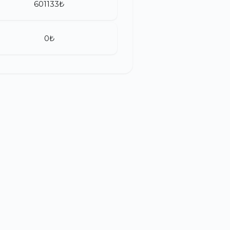
601133₺
0₺