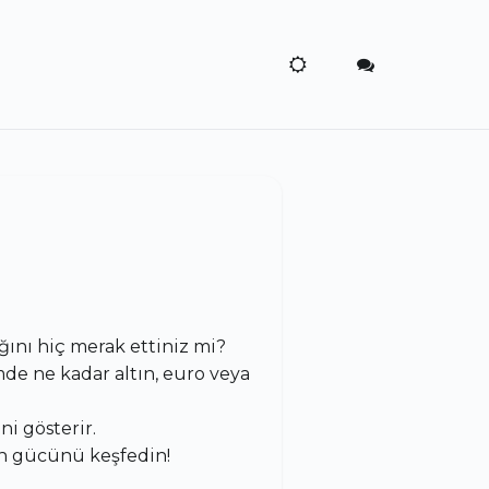
ını hiç merak ettiniz mi?
mde ne kadar altın, euro veya
i gösterir.
n gücünü keşfedin!