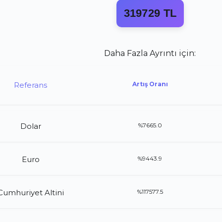
319729 TL
Daha Fazla Ayrıntı için:
Referans
Artış Oranı
Dolar
%7665.0
Euro
%9443.9
Cumhuriyet Altini
%117577.5