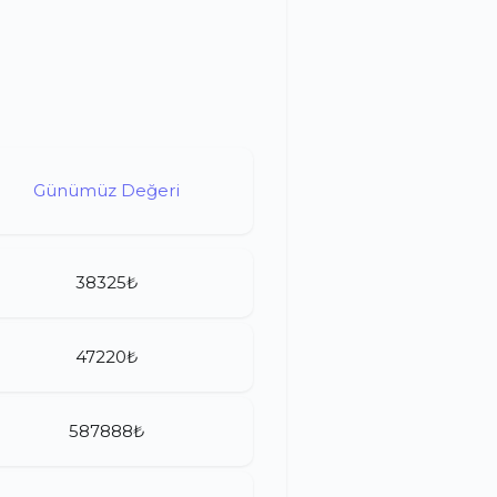
Günümüz Değeri
38325₺
47220₺
587888₺