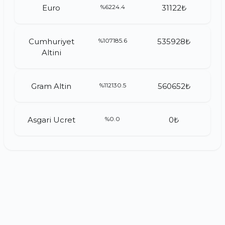
Euro
%6224.4
31122₺
Cumhuriyet
%107185.6
535928₺
Altini
Gram Altin
%112130.5
560652₺
Asgari Ucret
%0.0
0₺