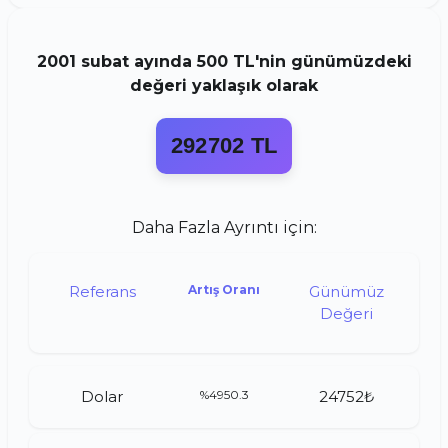
2001
subat
ayında
500 TL
'nin günümüzdeki
değeri yaklaşık olarak
292702 TL
Daha Fazla Ayrıntı için:
Referans
Artış Oranı
Günümüz
Değeri
Dolar
%4950.3
24752₺