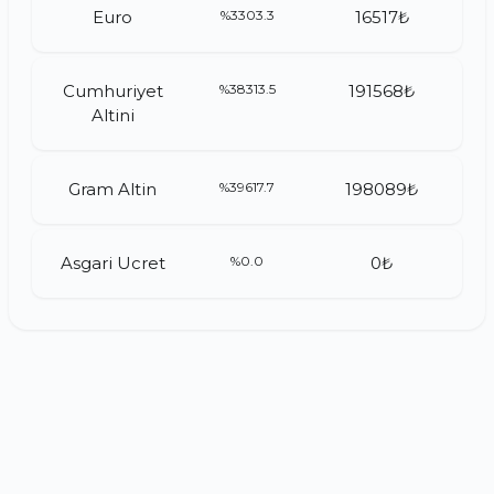
Euro
%3303.3
16517₺
Cumhuriyet
%38313.5
191568₺
Altini
Gram Altin
%39617.7
198089₺
Asgari Ucret
%0.0
0₺