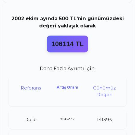
2002
ekim
ayında
500 TL
'nin günümüzdeki
değeri yaklaşık olarak
106114 TL
Daha Fazla Ayrıntı için:
Referans
Artış Oranı
Günümüz
Değeri
Dolar
%2827.7
14139₺