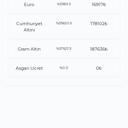
Euro
%3383.3
16917₺
Cumhuriyet
%35620.5
178102₺
Altini
Gram Altin
%37527.3
187636₺
Asgari Ucret
%0.0
0₺