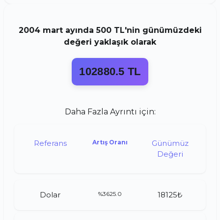
2004
mart
ayında
500 TL
'nin günümüzdeki
değeri yaklaşık olarak
102880.5 TL
Daha Fazla Ayrıntı için:
Referans
Artış Oranı
Günümüz
Değeri
Dolar
%3625.0
18125₺