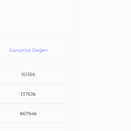
Günümüz Değeri
15135₺
13763₺
86794₺