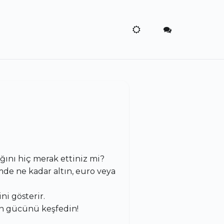
ını hiç merak ettiniz mi?
mde ne kadar altın, euro veya
i gösterir.
n gücünü keşfedin!