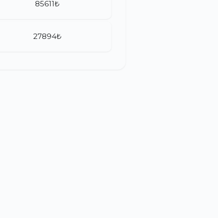
85611₺
27894₺