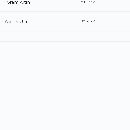
Gram Altin
%17122.2
Asgari Ucret
%5578.7