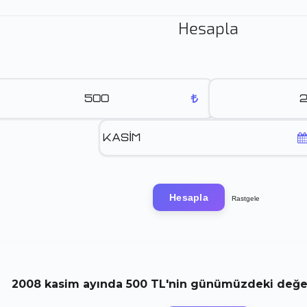
Hesapla
Hesapla
Rastgele
2008
kasim
ayında
500 TL
'nin günümüzdeki değeri