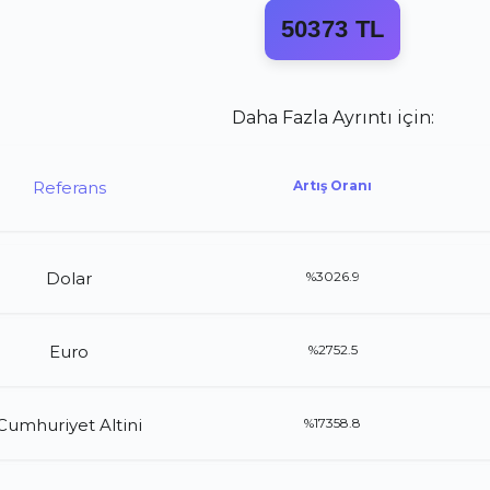
50373 TL
Daha Fazla Ayrıntı için:
Referans
Artış Oranı
Dolar
%3026.9
Euro
%2752.5
Cumhuriyet Altini
%17358.8