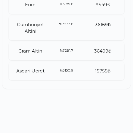
Euro
%1909.8
9549₺
Cumhuriyet
%7233.8
36169₺
Altini
Gram Altin
%7281.7
36409₺
Asgari Ucret
%3150.9
15755₺