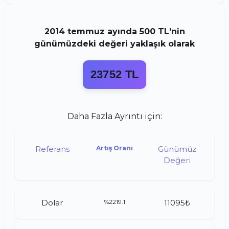
2014
temmuz
ayında
500 TL
'nin
günümüzdeki değeri yaklaşık olarak
23752 TL
Daha Fazla Ayrıntı için:
Referans
Artış Oranı
Günümüz
Değeri
Dolar
%2219.1
11095₺