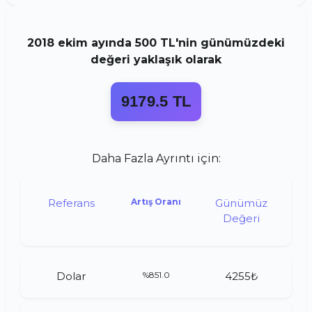
2018
ekim
ayında
500 TL
'nin günümüzdeki
değeri yaklaşık olarak
9179.5 TL
Daha Fazla Ayrıntı için:
Referans
Artış Oranı
Günümüz
Değeri
Dolar
%851.0
4255₺