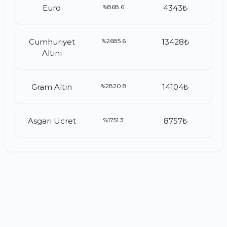
Euro
%868.6
4343₺
Cumhuriyet
%2685.6
13428₺
Altini
Gram Altin
%2820.8
14104₺
Asgari Ucret
%1751.3
8757₺