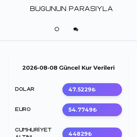
BUGUNUN PARASIYLA
2026-08-08 Güncel Kur Verileri
47.5229₺
DOLAR
54.7749₺
EURO
CUMHURIYET
44829₺