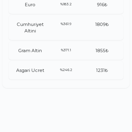
Euro
%183.2
916₺
Cumhuriyet
%361.9
1809₺
Altini
Gram Altin
%371.1
1855₺
Asgari Ucret
%246.2
1231₺