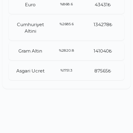
Euro
%868.6
43431₺
Cumhuriyet
%2685.6
134278₺
Altini
Gram Altin
%2820.8
141040₺
Asgari Ucret
%1751.3
87565₺