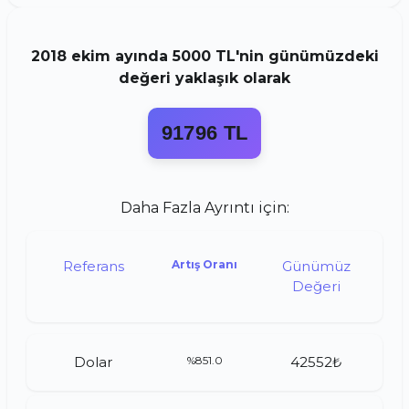
2018
ekim
ayında
5000 TL
'nin günümüzdeki
değeri yaklaşık olarak
91796 TL
Daha Fazla Ayrıntı için:
Referans
Artış Oranı
Günümüz
Değeri
Dolar
%851.0
42552₺